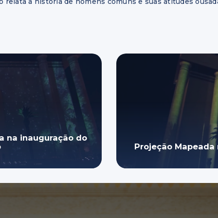
o relata a história de homens comuns e suas atitudes ousa
da na inauguração do
o
Projeção Mapeada 