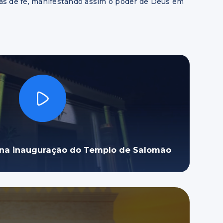
das de fé, manifestando assim o poder de Deus em
na inauguração do Templo de Salomão