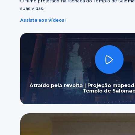
O filme projetado na fachada do Templo de Salomã
suas vidas.
Assista aos Vídeos!
Atraído pela revolta | Projeção mapea
Templo de Salomã