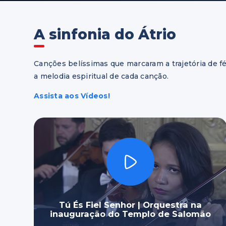
A sinfonia do Átrio
Canções belíssimas que marcaram a trajetória de f
a melodia espiritual de cada canção.
Assista aos Vídeos!
Tú És Fiel Senhor | Orquestra na
inauguração do Templo de Salomão