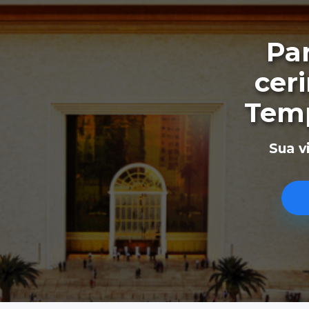
Pa
cer
Temp
Sua v